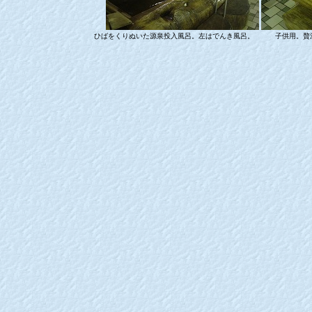
ひばをくりぬいた源泉投入風呂。左はでんき風呂。 子供用。贅