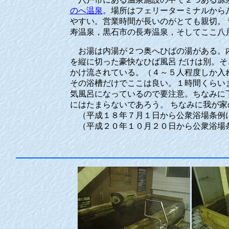
のへ温泉
。場所はフェリーターミナルから
やすい。営業時間が長いのがとても親切。
寿温泉，黒石市の長寿温泉，そしてここ八
お湯は内湯が２つ奥へひばの湯がある。内
を縦に切った豪快なひば風呂 だけは別。
かけ流されている。（４～５人程度しか入
その浴槽だけでここは良い。１時間くらい
気風呂になっているので要注意。ちなみに
にはたまらないであろう。 ちなみに我が
（平成１８年７月１日から公衆浴場条例
（平成２０年１０月２０日から公衆浴場