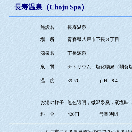
長寿温泉（
Choju Spa
）
施設名
長寿温泉
場 所
青森県八戸市下長３丁目
源泉名
下長源泉
泉 質
ナトリウム－塩化物泉（弱食
温 度
39.5℃
ｐH
8.4
お湯の様子
無色透明，微温泉臭，弱塩味
料 金
420円
営業時間
八戸市にある温泉施設の中で２つある源泉